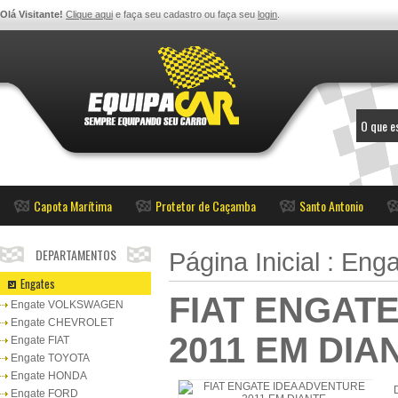
Olá Visitante!
Clique aqui
e faça seu cadastro ou faça seu
login
.
Capota Marítima
Protetor de Caçamba
Santo Antonio
DEPARTAMENTOS
Página Inicial
:
Enga
Engates
FIAT ENGAT
Engate VOLKSWAGEN
Engate CHEVROLET
2011 EM DIA
Engate FIAT
Engate TOYOTA
Engate HONDA
Engate FORD