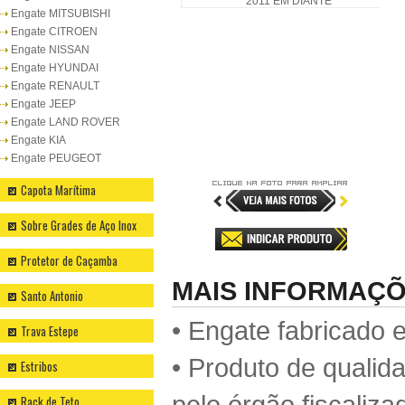
Engate MITSUBISHI
Engate CITROEN
Engate NISSAN
Engate HYUNDAI
Engate RENAULT
Engate JEEP
Engate LAND ROVER
Engate KIA
Engate PEUGEOT
Capota Marítima
Sobre Grades de Aço Inox
Protetor de Caçamba
MAIS INFORMAÇ
Santo Antonio
• Engate fabricado 
Trava Estepe
• Produto de qualid
Estribos
pelo órgão fiscaliza
Rack de Teto