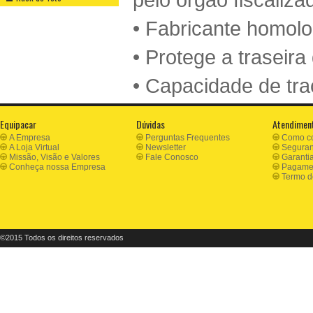
• Fabricante homo
• Protege a traseira
• Capacidade de tra
Equipacar
Dúvidas
Atendimen
A Empresa
Perguntas Frequentes
Como c
A Loja Virtual
Newsletter
Segura
Missão, Visão e Valores
Fale Conosco
Garanti
Conheça nossa Empresa
Pagamen
Termo d
©2015 Todos os direitos reservados