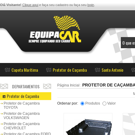
Olá Visitante!
Clique aqui
e faça seu cadastro ou faça seu
login
.
Capota Marítima
Protetor de Caçamba
Santo Antonio
PROTETOR DE CAÇAMB
DEPARTAMENTOS
Página Inicial
:
Protetor de Caçamba
Protetor de Caçambra
Ordenar por:
Produtos
Valor
TOYOTA
Protetor de Caçambra
VOLKSWAGEN
Protetor de Caçambra
CHEVROLET
Protetor de Caçambra FORD