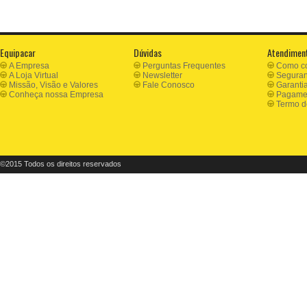
Equipacar
Dúvidas
Atendimen
A Empresa
Perguntas Frequentes
Como c
A Loja Virtual
Newsletter
Segura
Missão, Visão e Valores
Fale Conosco
Garanti
Conheça nossa Empresa
Pagamen
Termo d
©2015 Todos os direitos reservados