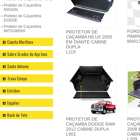
Protetor de Caçambra
NISSAN
Protetor de Caçambra
DODGE
Protetor de Caçambra
MITSUBISHI
FORD
PROTETOR DE
PAMP
CAÇAMBA HILUX 2005
Capota Marítima
M401
EM DIANTE CABINE
DUPLA
L119
Sobre Grades de Aço Inox
Santo Antonio
Trava Estepe
Estribos
Engates
Rack de Teto
PROTETOR DE
PROT
CAÇAMBA DODGE RAM
CAÇA
2012 CABINE DUPLA
2008 
L901
CABI
L209