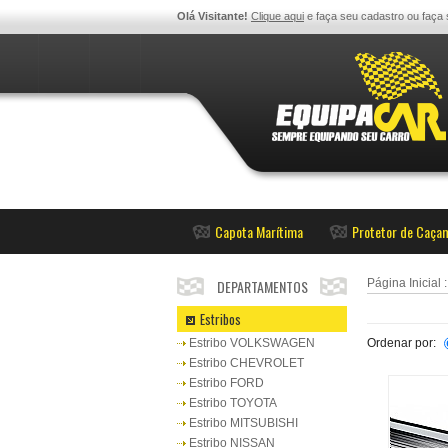
Olá Visitante!
Clique aqui
e faça seu cadastro ou faça
Capota Marítima
Protetor de Caça
DEPARTAMENTOS
Página Inicial
Estribos
Estribo VOLKSWAGEN
Ordenar por:
Estribo CHEVROLET
Estribo FORD
Estribo TOYOTA
Estribo MITSUBISHI
Estribo NISSAN