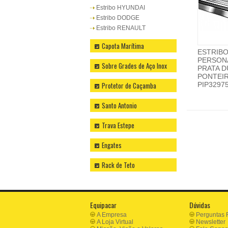
Estribo HYUNDAI
Estribo DODGE
Estribo RENAULT
Capota Marítima
ESTRIB
PERSON
Sobre Grades de Aço Inox
PRATA 
PONTEIR
Protetor de Caçamba
PIP3297
Santo Antonio
Trava Estepe
Engates
Rack de Teto
Equipacar
Dúvidas
A Empresa
Perguntas 
A Loja Virtual
Newsletter