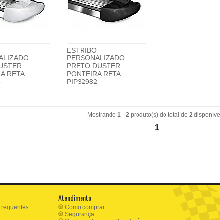
O
ESTRIBO
ALIZADO
PERSONALIZADO
DUSTER
PRETO DUSTER
A RETA
PONTEIRA RETA
5
PIP32982
Mostrando
1
-
2
produto(s) do total de
2
disponíve
1
Atendimento
Frequentes
Como comprar
Segurança