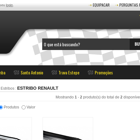
EQUIPACAR
PERGUNTAS 
 seu
login
.
mba
Santo Antonio
Trava Estepe
Promoções
ESTRIBO RENAULT
:
Estribos
:
Mostrando
1
-
2
produto(s) do total de
2
disponíve
Produtos
Valor